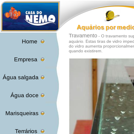
Travamento
-
O travamento supe
Home
aquário. Estas tiras de vidro imp
do vidro aumenta proporcionalmen
quando existirem.
Empresa
Água salgada
Água doce
Marisqueiras
Terrários