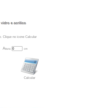
. Clique no icone Calcular
A
ltura:
cm
Calcular