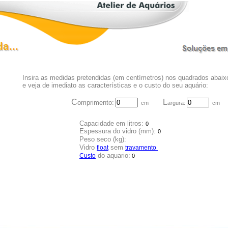
Insira as medidas pretendidas (em centímetros) nos quadrados abaixo
e veja de imediato as características e o custo do seu aquário:
C
L
omprimento:
cm
argura:
cm
Capacidade em litros:
0
Espessura do vidro
(mm)
:
0
Peso seco (kg)
:
Vidro
sem
float
travamento
do aquario:
Custo
0